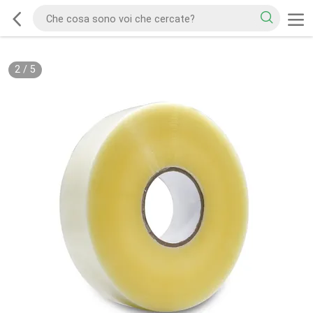
2
/
5