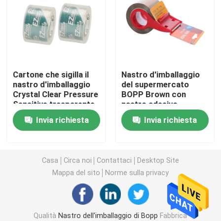
Nastro del di alluminio
Nastro isolante in PVC
Cartone che sigilla il
Nastro d'imballaggio
nastro d'imballaggio
del supermercato
Pellicola trasparente
Crystal Clear Pressure
BOPP Brown con
Sensitive trasparente
nastro adesivo
di BOPP
d'imballaggio sensibile
film dell'involucro di allungamento
Invia richiesta
Invia richiesta
alla pressione della
taglierina di nastro
Rotolo del di alluminio
Casa
Circa noi
Contattaci
Desktop Site
Mappa del sito
Norme sulla privacy
Contenitori di alimento del di alluminio
Kraft di nastro di carta
Qualità
Nastro dell'imballaggio di Bopp
Fabbrica