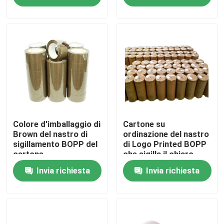
Circa noi
Giro della fabbrica
Controllo di qualità
Contattici
Colore d'imballaggio di
Cartone su
Brown del nastro di
ordinazione del nastro
sigillamento BOPP del
di Logo Printed BOPP
cartone
che sigilla il chiaro
Notizie
nastro Rolls enorme di
Invia richiesta
Invia richiesta
BOPP
Casi
Nastro dell'imballaggio di Bopp