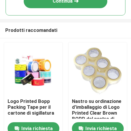
Continua
Prodotti raccomandati
Casa
Logo Printed Bopp
Nastro su ordinazione
Packing Tape per il
d'imballaggio di Logo
Prodotti
cartone di sigillatura
Printed Clear Brown
BOPP del nastro di
sigillamento BOPP del
Invia richiesta
Invia richiesta
Video
cartone