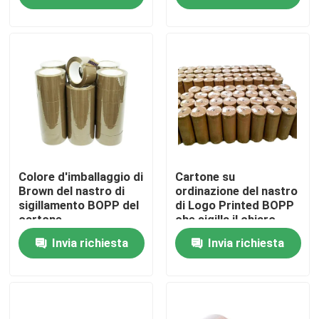
Circa noi
Giro della fabbrica
Controllo di qualità
Contattici
Colore d'imballaggio di
Cartone su
Brown del nastro di
ordinazione del nastro
sigillamento BOPP del
di Logo Printed BOPP
cartone
che sigilla il chiaro
Notizie
nastro Rolls enorme di
Invia richiesta
Invia richiesta
BOPP
Casi
Nastro dell'imballaggio di Bopp