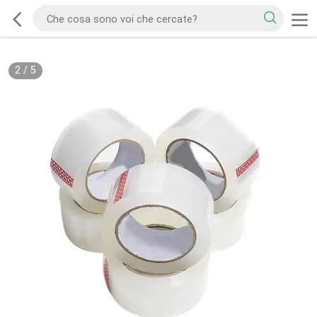
2
/
5