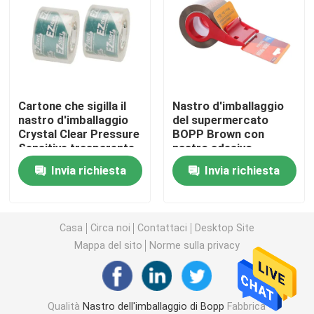
Nastro del di alluminio
Nastro isolante in PVC
Cartone che sigilla il
Nastro d'imballaggio
nastro d'imballaggio
del supermercato
Pellicola trasparente
Crystal Clear Pressure
BOPP Brown con
Sensitive trasparente
nastro adesivo
di BOPP
d'imballaggio sensibile
film dell'involucro di allungamento
Invia richiesta
Invia richiesta
alla pressione della
taglierina di nastro
Rotolo del di alluminio
Casa
Circa noi
Contattaci
Desktop Site
Mappa del sito
Norme sulla privacy
Contenitori di alimento del di alluminio
Kraft di nastro di carta
Qualità
Nastro dell'imballaggio di Bopp
Fabbrica