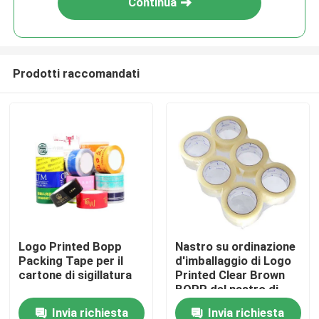
Continua
Prodotti raccomandati
Casa
Logo Printed Bopp
Nastro su ordinazione
Packing Tape per il
d'imballaggio di Logo
Prodotti
cartone di sigillatura
Printed Clear Brown
BOPP del nastro di
sigillamento BOPP del
Invia richiesta
Invia richiesta
Video
cartone