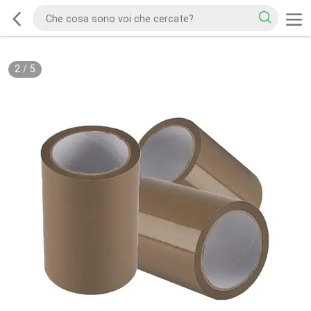
2
/
5