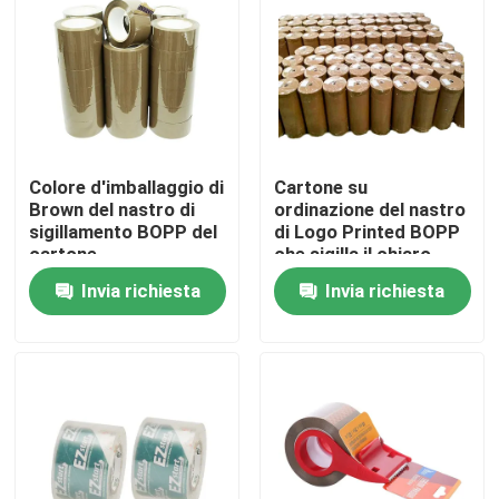
Circa noi
Giro della fabbrica
Colore d'imballaggio di
Cartone su
Controllo di qualità
Brown del nastro di
ordinazione del nastro
sigillamento BOPP del
di Logo Printed BOPP
cartone
che sigilla il chiaro
Contattici
nastro Rolls enorme di
Invia richiesta
Invia richiesta
BOPP
Notizie
Casi
Nastro dell'imballaggio di Bopp