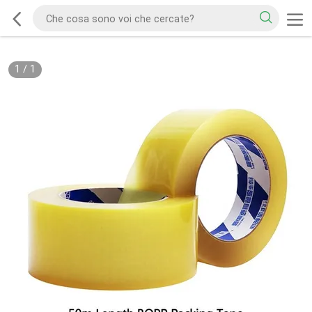
1
/
1