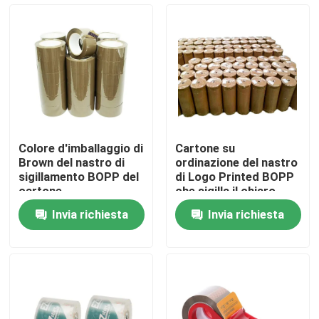
Circa noi
Giro della fabbrica
Controllo di qualità
Colore d'imballaggio di
Cartone su
Brown del nastro di
ordinazione del nastro
Contattici
sigillamento BOPP del
di Logo Printed BOPP
cartone
che sigilla il chiaro
nastro Rolls enorme di
Invia richiesta
Invia richiesta
BOPP
Notizie
Casi
Nastro dell'imballaggio di Bopp