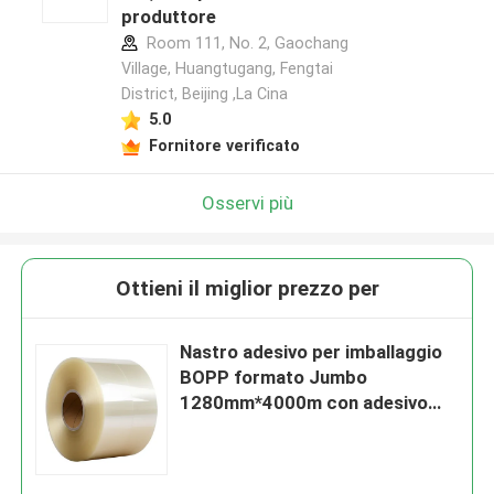
produttore
Room 111, No. 2, Gaochang
Village, Huangtugang, Fengtai
District, Beijing ,La Cina
5.0
Fornitore verificato
Osservi più
Ottieni il miglior prezzo per
Nastro adesivo per imballaggio
BOPP formato Jumbo
1280mm*4000m con adesivo
sensibile alla pressione e
lunghezza 50m per imballaggio
industriale