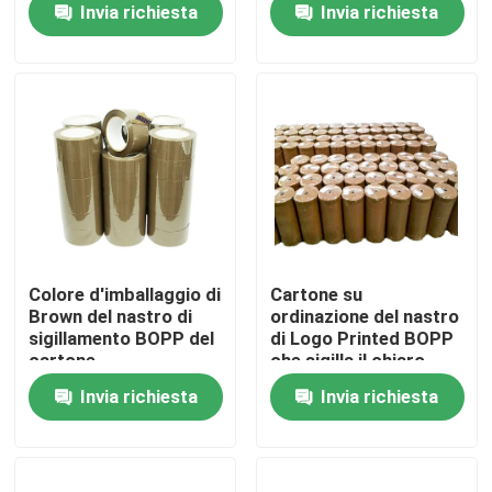
Invia richiesta
Invia richiesta
cartone
Circa noi
Giro della fabbrica
Controllo di qualità
Contattici
Colore d'imballaggio di
Cartone su
Brown del nastro di
ordinazione del nastro
sigillamento BOPP del
di Logo Printed BOPP
Notizie
cartone
che sigilla il chiaro
nastro Rolls enorme di
Invia richiesta
Invia richiesta
BOPP
Casi
Nastro dell'imballaggio di Bopp