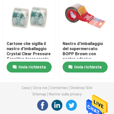
Nastro del di alluminio
Nastro isolante in PVC
Cartone che sigilla il
Nastro d'imballaggio
Pellicola trasparente
nastro d'imballaggio
del supermercato
Crystal Clear Pressure
BOPP Brown con
Sensitive trasparente
nastro adesivo
film dell'involucro di allungamento
di BOPP
d'imballaggio sensibile
Invia richiesta
Invia richiesta
alla pressione della
taglierina di nastro
Rotolo del di alluminio
Casa
Circa noi
Contattaci
Desktop Site
Contenitori di alimento del di alluminio
Sitemap
Norme sulla privacy
Kraft di nastro di carta