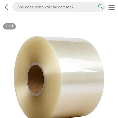
1
/
1