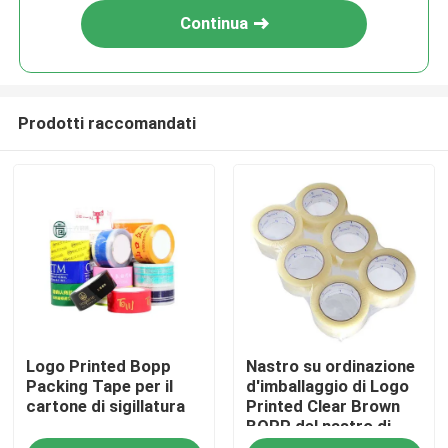
Continua
Prodotti raccomandati
Casa
Logo Printed Bopp
Nastro su ordinazione
Prodotti
Packing Tape per il
d'imballaggio di Logo
cartone di sigillatura
Printed Clear Brown
BOPP del nastro di
Video
sigillamento BOPP del